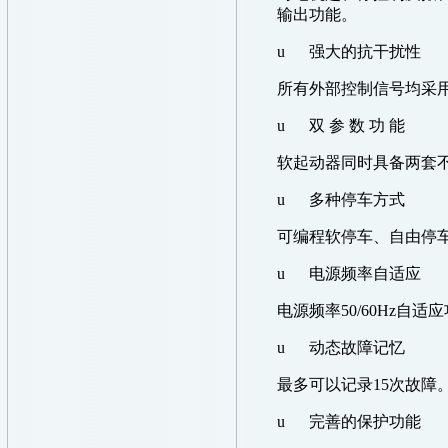
输出功能。
u
强大的抗干扰性
所有外部控制信号均采
u
双
参
数
功
能
软起动器同时具备两套
u
多种停车方式
可编程软停车、自由停
u
电源频率自适应
电源频率
50/60Hz
自适应
u
动态故障记忆
最多可以记录
15
次故障
u
完善的保护功能