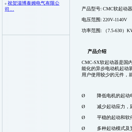
祝贺淄博泰姆电气有限公
产品型号
: CMC
软起动
司…
电压范围
: 220V-1140V
功率范围
:
（
7.5-630
）
K
产品介绍
CMC-SX
软起动器是国
能化的异步电动机起动
用户使用较少的元件，
Ø
降低电机的起动
Ø
减少起动应力，
Ø
平稳的起动和软
Ø
多种起动模式及