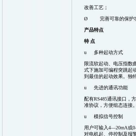
改善工艺；
Ø
完善可靠的保护
产品特点
特 点
u
多种起动方式
限流软起动、电压指数
式下施加可编程突跳起
到最佳的起动效果。独
u
先进的通讯功能
配有
RS485
通讯接口，
准协议，方便组态连接
u
模拟信号控制
用户可输入
4—20mA
或
0
对电机起、停控制及报