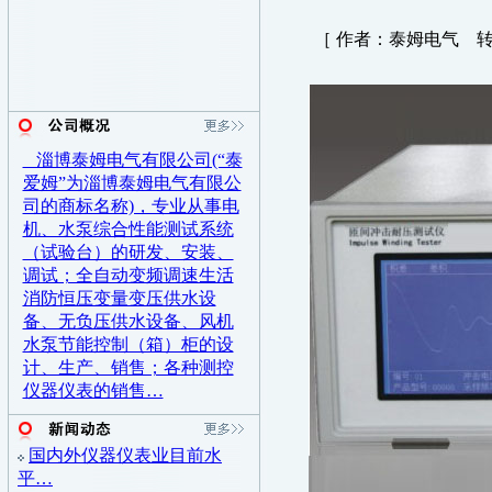
［ 作者：泰姆电气 转贴
淄博泰姆电气有限公司(“泰
爱姆”为淄博泰姆电气有限公
司的商标名称)，专业从事电
机、水泵综合性能测试系统
（试验台）的研发、安装、
调试；全自动变频调速生活
消防恒压变量变压供水设
备、无负压供水设备、风机
水泵节能控制（箱）柜的设
计、生产、销售；各种测控
仪器仪表的销售…
国内外仪器仪表业目前水
平…