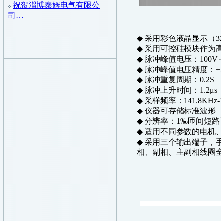
祝贺淄博泰姆电气有限公
司…
◆
采用彩色液晶显示（
3
◆
采用可控硅模块作为
◆
脉冲峰值电压：
100V
◆
脉冲峰值电压精度：
±
◆
脉冲重复周期：
0.2S
◆
脉冲上升时间：
1.2μs
◆
采样频率：
141.8KHz
◆
仪器可存储标准波形
◆
分辨率：
1‰
匝间短路
◆
适用不同参数的电机
◆
采用三个输出端子，
相、副相、主副相线圈